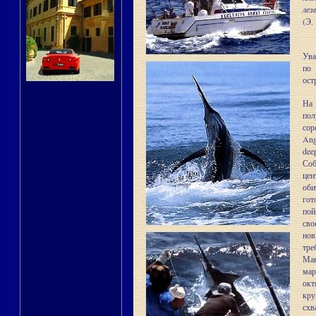
лез
(Э.
Ува
по 
ост
На
пол
сор
Ang
dee
Соб
цен
оби
гот
пой
сво
нов
тре
Мав
мар
окт
кру
схв