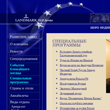
Разместить заявку
О компании
Новости
В столицу белого трюфеля.
Гастрономический тур
Спецпредложения
Туры по Италии на Maserati
Круиз на яхте по фьордам Норвегии
События
ближайшего
Частный Гольф Тур на Западе
месяца
Ирландии
Специальные
Аренда яхты Princess'96
программы
Исследователь Бутана
Страны и отели
Экспресс Махараджей
Ледниковый круиз
Авиабилеты
Круиз "Посвящение Марии Каллас"
Виды отдыха
Охота на голубого марлина
Аренда яхт
Путешествие за рулём Ferrari