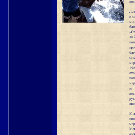
ноя
Лов
и с
ми
бли
«Ст
ля 
пои
про
бле
све
мар
150
охо
поп
мар
из 
воз
рук
впо
Мы
поп
мар
Ма
ар