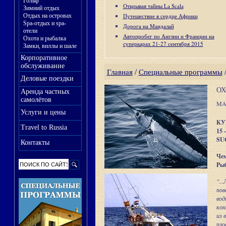
Гольф
Открывая тайны La Scala
Зимний отдых
Отдых на островах
Путешествие в сердце Африки
Spa-отдых и spa-
Дорога на Мандалай
отели
Автопробег по Англии и Франции на
Охота и рыбалка
суперкарах 21-27 сентября 2015
Замки, виллы и шале
Корпоративное
обслуживание
Главная
/
Специальные программы
Деловые поездки
ОХ
Аренда частных
самолётов
MA
Услуги и цены
КУ
Travel to Russia
15 
SU
Контакты
Че
Рыб
"..
пов
вод
кон
из 
пло