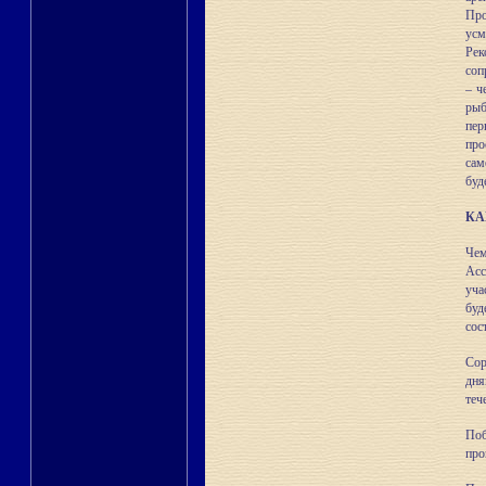
Про
усм
Ре
соп
– ч
рыб
пер
про
сам
буд
КА
Чем
Асс
уча
буд
сос
Сор
дня
теч
Поб
про