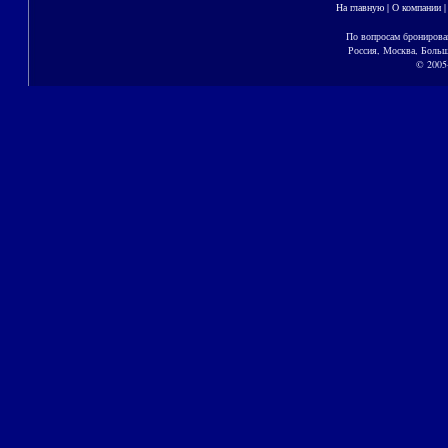
На главную
|
О компании
По вопросам бронирова
Россия, Москва, Больш
© 2005