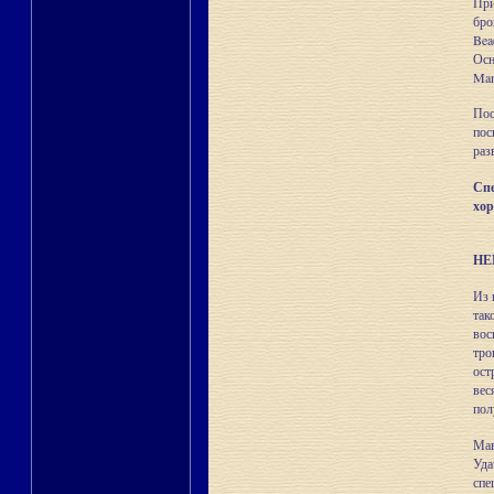
При
бро
Bea
Ос
Man
Пос
пос
раз
Сп
хор
НЕ
Из 
так
вос
тро
ост
ве
пол
Мав
Уд
спе