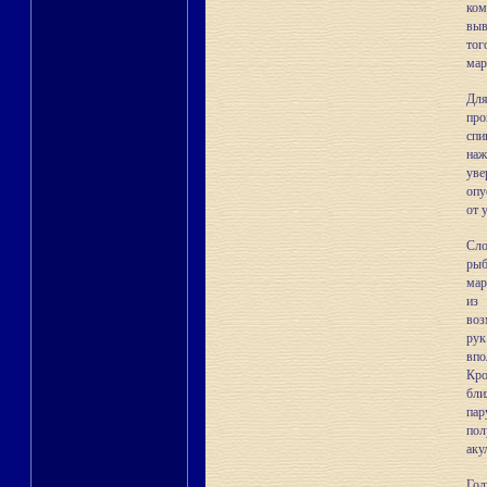
ком
выв
тог
мар
Для
про
сп
наж
уве
опу
от 
Сло
рыб
мар
из 
воз
рук
впо
Кро
бли
пар
пол
аку
Гол