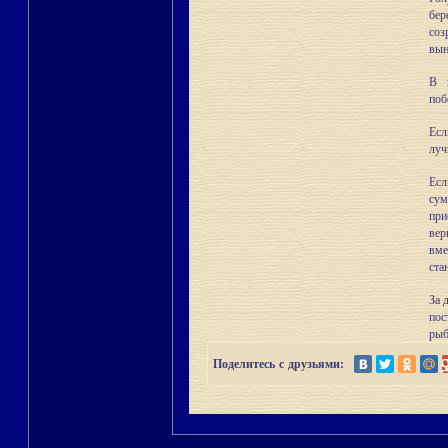
бер
соз
вын
В 
поб
Есл
луч
Есл
сум
при
вер
вме
ста
За 
пос
рыб
Поделитесь с друзьями: