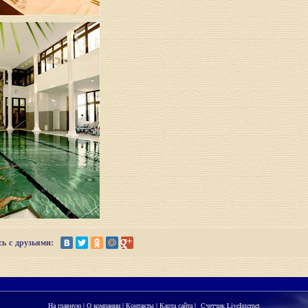
ь с друзьями:
На главную
|
О компании
|
Контакты
|
Карта сайта
|
Счетчик LiveInternet