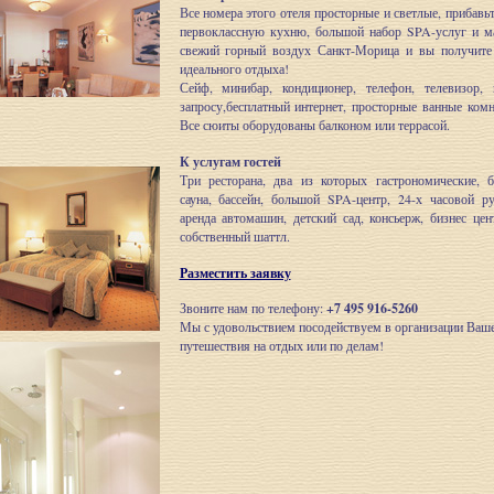
Все номера этого отеля просторные и светлые, прибавь
первоклассную кухню, большой набор SPA-услуг и м
свежий горный воздух Санкт-Морица и вы получите
идеального отдыха!
Сейф, минибар, кондиционер, телефон, телевизор,
запросу,бесплатный интернет, просторные ванные комн
Все сюиты оборудованы балконом или террасой.
К услугам гостей
Три ресторана, два из которых гастрономические, б
сауна, бассейн, большой SPA-центр, 24-х часовой ру
аренда автомашин, детский сад, консьерж, бизнес цент
собственный шаттл.
Разместить заявку
Звоните нам по телефону:
+7 495 916-5260
Мы с удовольствием посодействуем в организации Ваш
путешествия на отдых или по делам!