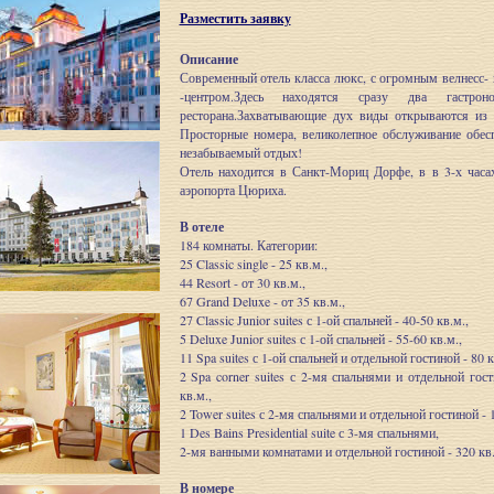
Разместить заявку
Описание
Современный отель класса люкс, с огромным велнесс- 
-центром.Здесь находятся сразу два гастроно
ресторана.Захватывающие дух виды открываются из 
Просторные номера, великолепное обслуживание обес
незабываемый отдых!
Отель находится в Санкт-Мориц Дорфе, в в 3-х часа
аэропорта Цюриха.
В отеле
184 комнаты. Категории:
25 Classic single - 25 кв.м.,
44 Resort - от 30 кв.м.,
67 Grand Deluxe - от 35 кв.м.,
27 Classic Junior suites с 1-ой спальней - 40-50 кв.м.,
5 Deluxe Junior suites с 1-ой спальней - 55-60 кв.м.,
11 Spa suites с 1-ой спальней и отдельной гостиной - 80 к
2 Spa corner suites с 2-мя спальнями и отдельной гос
кв.м.,
2 Tower suites с 2-мя спальнями и отдельной гостиной - 1
1 Des Bains Presidential suite с 3-мя спальнями,
2-мя ванными комнатами и отдельной гостиной - 320 кв.
В номере