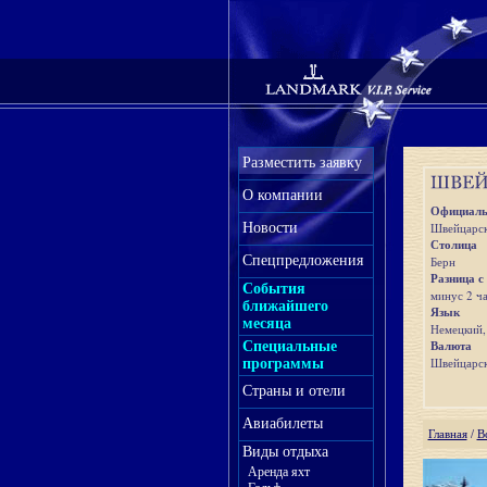
Разместить заявку
О компании
Официаль
Новости
Швейцарск
Столица
Спецпредложения
Берн
Разница с
События
минус 2 ча
ближайшего
Язык
месяца
Немецкий,
Валюта
Специальные
Швейцарск
программы
Страны и отели
Авиабилеты
Главная
/
В
Виды отдыха
Аренда яхт