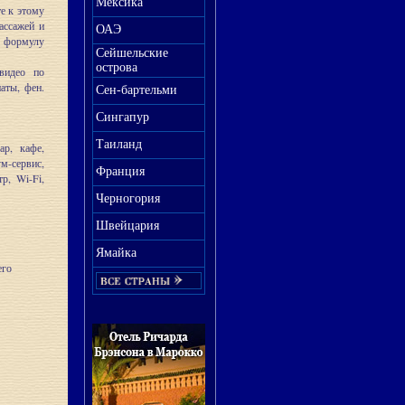
Мексика
те к этому
ассажей и
ОАЭ
 формулу
Сейшельские
острова
 видео по
аты, фен.
Сен-бартельми
Сингапур
Таиланд
ар, кафе,
м-сервис,
Франция
р, Wi-Fi,
Черногория
Швейцария
Ямайка
его