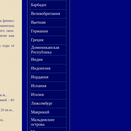
Барбадос
Великобритания
и фитнесс
Вьетнам
мических
его окон.
Германия
печат вам
Греция
х езды от
Доминиканская
Республика
Индия
Индонезия
Иордания
Испания
в.м.,
Италия
тиной - 80
Люксембург
20 кв.м.,
Маврикий
м..
Мальдивские
острова