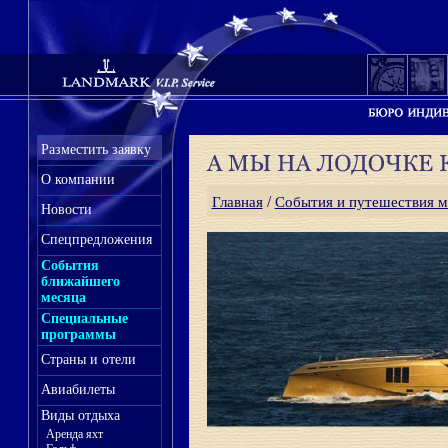
Разместить заявку
О компании
Главная
/
События и путешествия м
Новости
Спецпредложения
События
ближайшего
месяца
Специальные
программы
Страны и отели
Авиабилеты
Виды отдыха
Аренда яхт