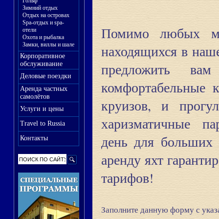
Гольф
Зимний отдых
Отдых на островах
Spa-отдых и spa-
Помимо любых ме
отели
Охота и рыбалка
Замки, виллы и шале
находящихся в наш
Корпоративное
обслуживание
предложить ва
Деловые поездки
комфортабельные к
Аренда частных
самолётов
круизов, и прогу
Услуги и цены
харизматичные па
Travel to Russia
день для больших
Контакты
аренду яхт гарант
тарифов!
Заполните данную форму с указ